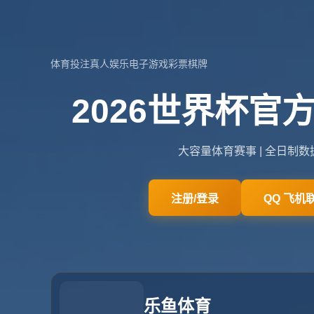
网站首页
新闻资讯