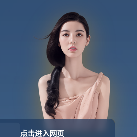
立即咨询
们