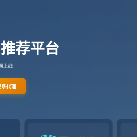
关于我们
服务优势
团队介绍
新闻资讯
联系我