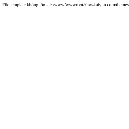
File template không tồn tại: /www/wwwroot/zhw-kaiyun.com/them