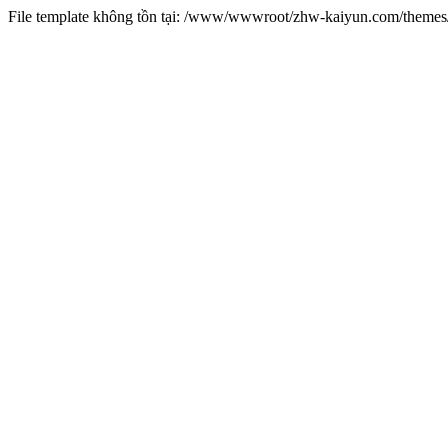
File template không tồn tại: /www/wwwroot/zhw-kaiyun.com/them