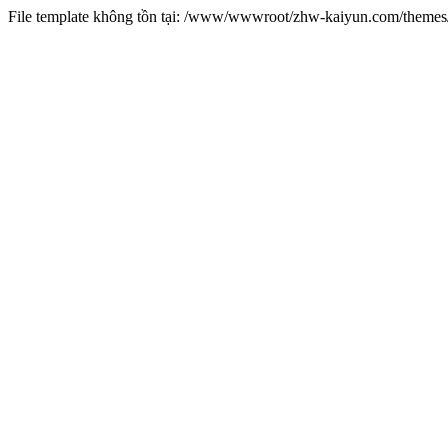
File template không tồn tại: /www/wwwroot/zhw-kaiyun.com/them