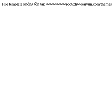
File template không tồn tại: /www/wwwroot/zhw-kaiyun.com/them