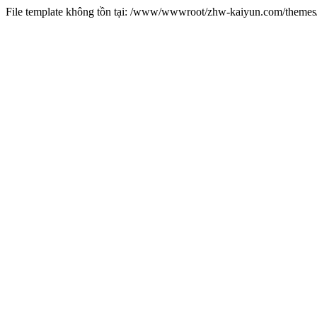
File template không tồn tại: /www/wwwroot/zhw-kaiyun.com/them