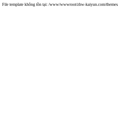
File template không tồn tại: /www/wwwroot/zhw-kaiyun.com/them