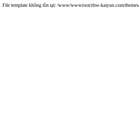
File template không tồn tại: /www/wwwroot/zhw-kaiyun.com/them