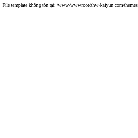
File template không tồn tại: /www/wwwroot/zhw-kaiyun.com/them