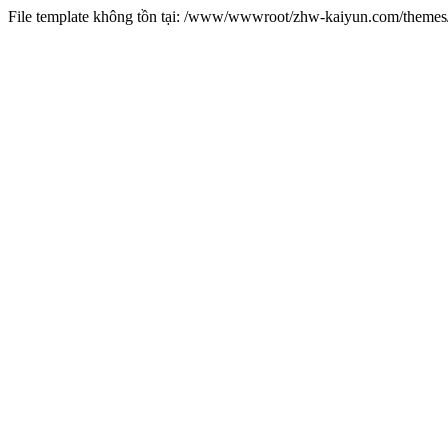
File template không tồn tại: /www/wwwroot/zhw-kaiyun.com/them