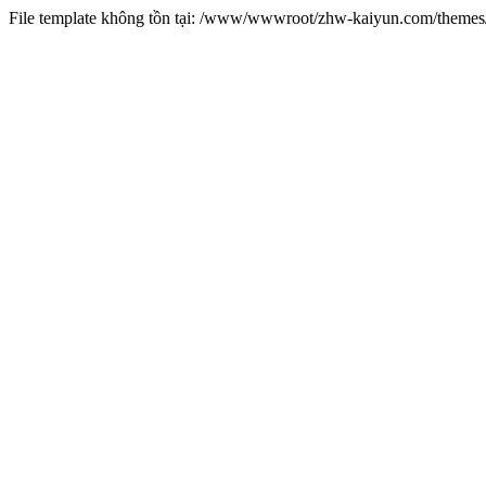
File template không tồn tại: /www/wwwroot/zhw-kaiyun.com/them