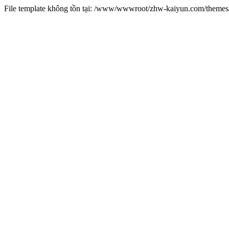
File template không tồn tại: /www/wwwroot/zhw-kaiyun.com/them