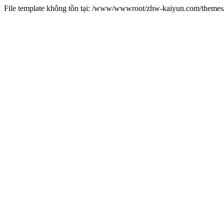
File template không tồn tại: /www/wwwroot/zhw-kaiyun.com/them