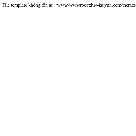
File template không tồn tại: /www/wwwroot/zhw-kaiyun.com/them