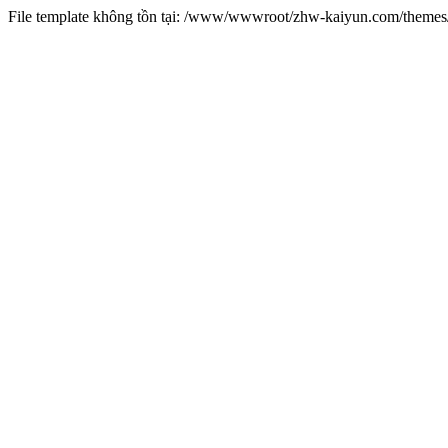
File template không tồn tại: /www/wwwroot/zhw-kaiyun.com/them