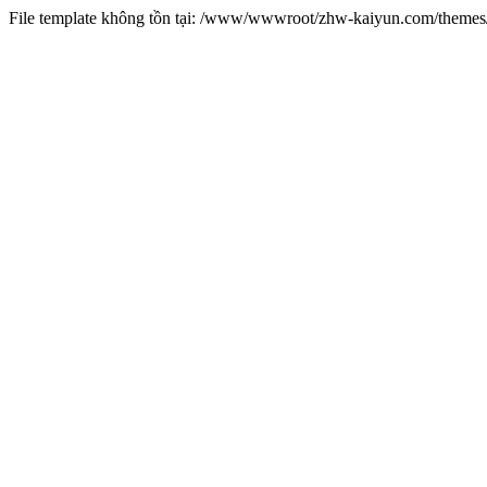
File template không tồn tại: /www/wwwroot/zhw-kaiyun.com/them