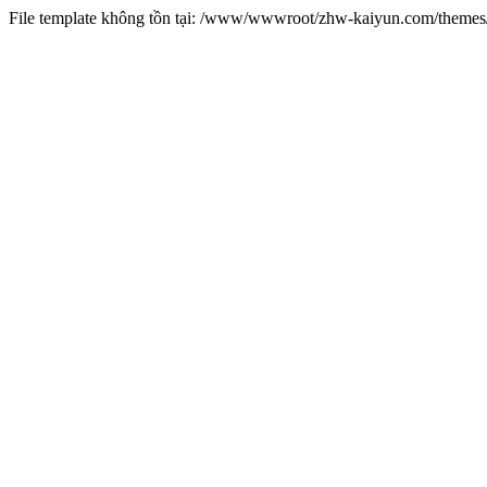
File template không tồn tại: /www/wwwroot/zhw-kaiyun.com/them