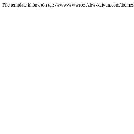
File template không tồn tại: /www/wwwroot/zhw-kaiyun.com/them