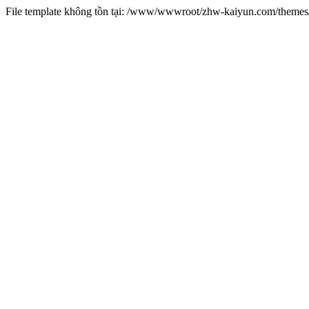
File template không tồn tại: /www/wwwroot/zhw-kaiyun.com/them