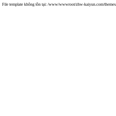
File template không tồn tại: /www/wwwroot/zhw-kaiyun.com/them