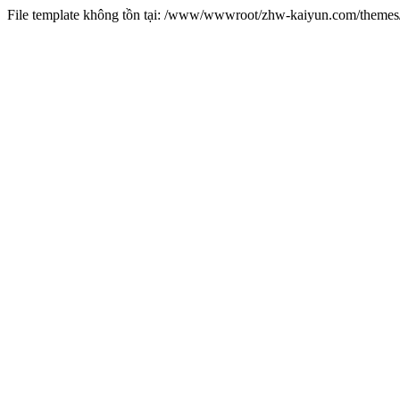
File template không tồn tại: /www/wwwroot/zhw-kaiyun.com/them