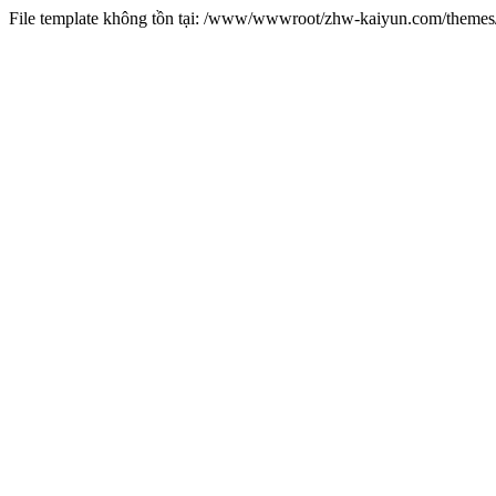
File template không tồn tại: /www/wwwroot/zhw-kaiyun.com/them