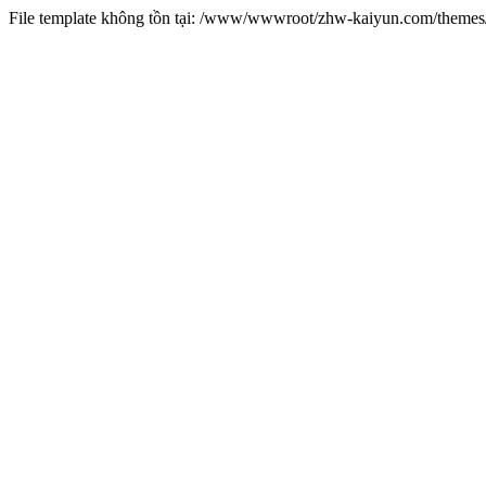
File template không tồn tại: /www/wwwroot/zhw-kaiyun.com/them