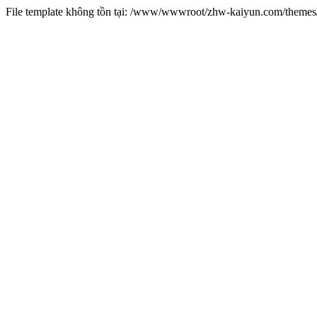
File template không tồn tại: /www/wwwroot/zhw-kaiyun.com/them