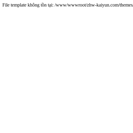
File template không tồn tại: /www/wwwroot/zhw-kaiyun.com/them