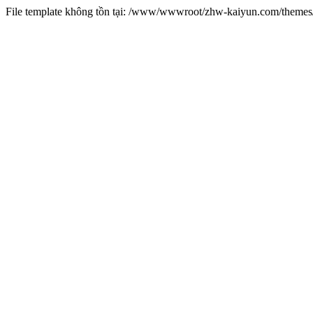
File template không tồn tại: /www/wwwroot/zhw-kaiyun.com/them