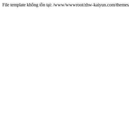
File template không tồn tại: /www/wwwroot/zhw-kaiyun.com/them