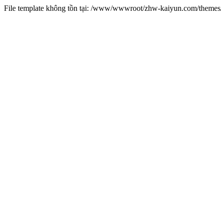
File template không tồn tại: /www/wwwroot/zhw-kaiyun.com/them