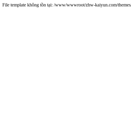
File template không tồn tại: /www/wwwroot/zhw-kaiyun.com/them