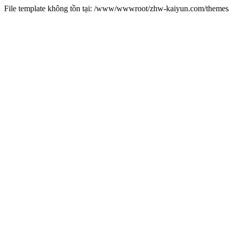
File template không tồn tại: /www/wwwroot/zhw-kaiyun.com/them