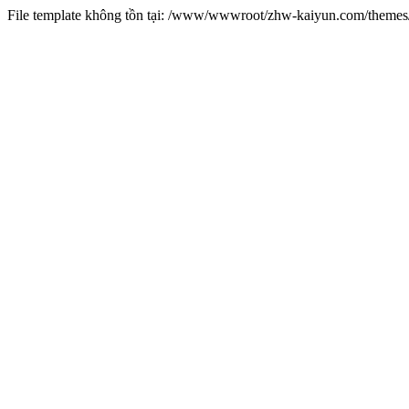
File template không tồn tại: /www/wwwroot/zhw-kaiyun.com/them