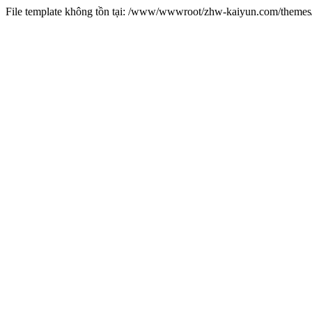
File template không tồn tại: /www/wwwroot/zhw-kaiyun.com/them