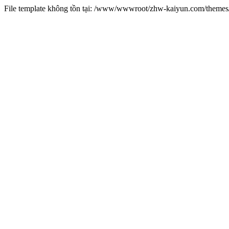
File template không tồn tại: /www/wwwroot/zhw-kaiyun.com/them