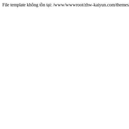
File template không tồn tại: /www/wwwroot/zhw-kaiyun.com/them