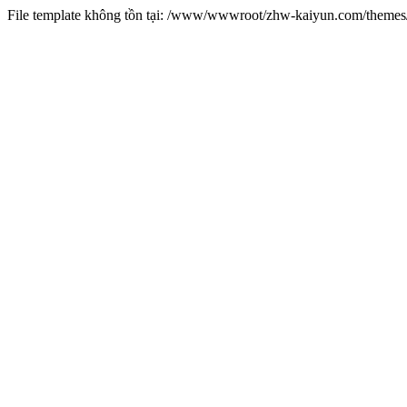
File template không tồn tại: /www/wwwroot/zhw-kaiyun.com/them