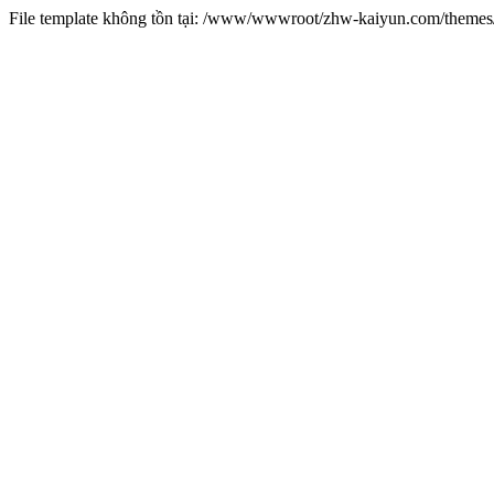
File template không tồn tại: /www/wwwroot/zhw-kaiyun.com/them