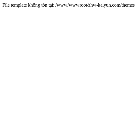
File template không tồn tại: /www/wwwroot/zhw-kaiyun.com/them