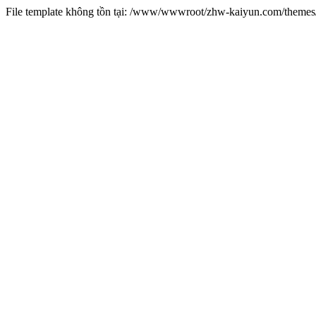
File template không tồn tại: /www/wwwroot/zhw-kaiyun.com/them