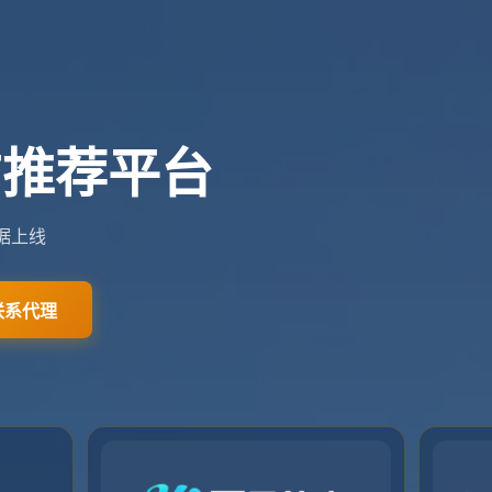
关于我们
服务优势
团队介绍
新闻资讯
联系我