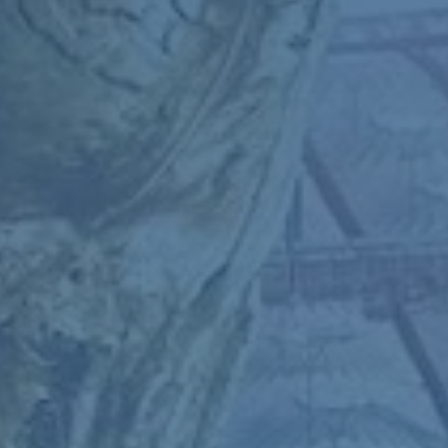
2026世界杯北美门票
2026世界杯买球APP下
载热门
栏目导航
关于我们