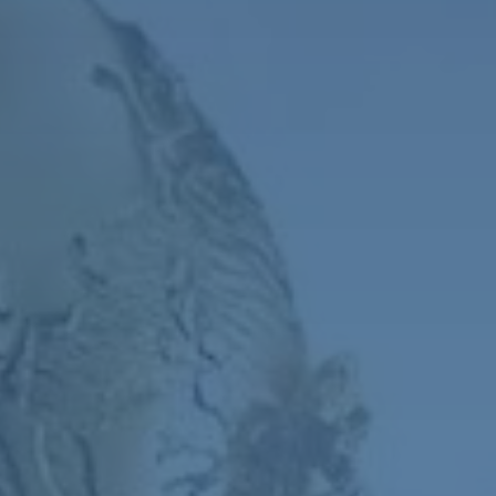
搜索
热门新闻
世界杯竞猜安卓全站
解析世界杯盘口APP功能
与玩法