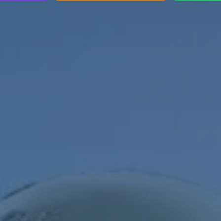
的往往是精彩的进球、跌宕起伏的淘汰赛和世界级球星
，却是看似冰冷的积分数字。谁能小组出线、谁无缘
化的排行榜上。能够免费、及时、准确地查看“2026
球迷追赛事不可或缺的一部分，也成为数据爱好者、竞
口。
赛事中，单纯看比分远远不够。只有结合积分榜，才
组赛阶段的每一个进球，不只是比分的变化，更会直
键指标，而这些都与最终排名息息相关。对许多球迷
是一个搜索词，更是帮助自己快速掌握赛况的工具入口
刻就能看到各个小组的即时排名、已赛场次、胜平负、
秒钟内了解整届赛事的走向。
大量球迷坚持寻找“2026世界杯积分榜免费”相关资