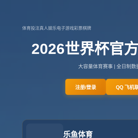
网站首页
新闻资讯