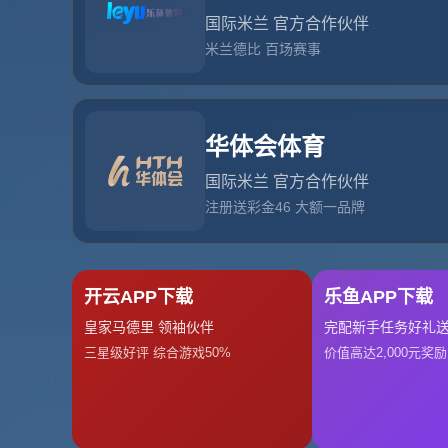
网站首页
新闻资讯
新闻资讯
2026世界杯