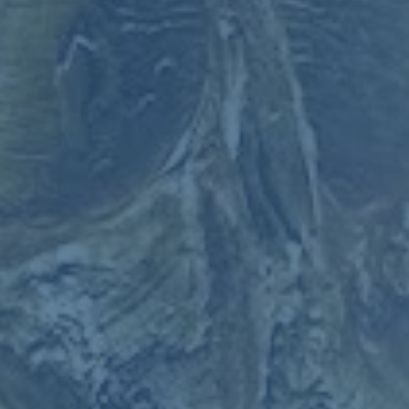
，会出现大量网站、App和资讯平台，真正有价值的并
度。通常来说，信誉良好的体育信息平台会直接引用
、积分更新都秒级同步。辨别是否可靠，可以综合几
业页面通常会写明“已更新至第X轮”或显示精确时间 二
同步展示射手榜、助攻榜、关键数据（如控球率、传
务支撑 三 多平台交叉验证 当你在不同平台看到的
026世界杯积分榜免费”页面的可信度较高。如果出现
据为准，谨慎对待未明出处的页面。