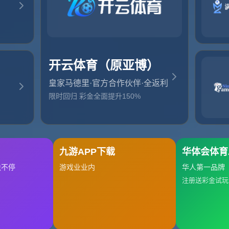
积分榜免费