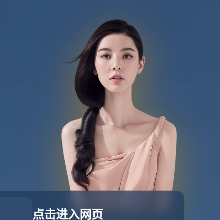
立即咨询
们