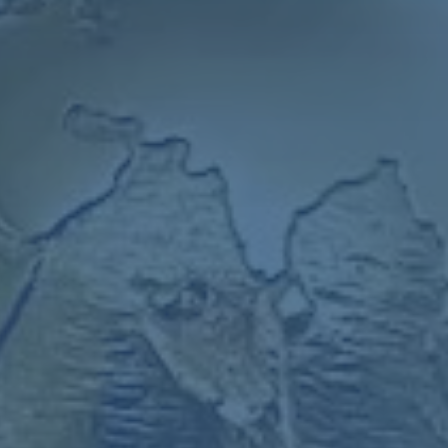
分数据本身具有强烈的公共属性。比分、积分、赛程
，媒体和平台在这些数据上进行二次呈现与深度解
户而言，他们最希望的是——哪怕无法完整观看每一场
在碎片化时间里保持对世界杯的参与感和话题感，不
世界杯的积分榜解读也会更复杂。传统的三分制依然存
分——但在小组数量增多、出线名额更细化的背景下，积
积分榜时，应该重点留意几点 其一 小组排名优先级
相互战绩等，因此当积分相不同球队的进球风格会带
结构 在扩军后，某些小组可能出现“成绩最好的小组
经不够，需要理解规则下对“净胜球”与“进球数”的
分榜越透明，战术博弈越明显，有些球队会在最后一轮
，而这些选择往往能在积分榜上提前被敏锐的用户捕