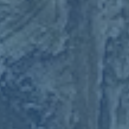
回归”，既满足球队在某阶段的需要，又不给球员身体施
加过高负荷。
安帅决策背后的逻辑 始终围绕“平衡”二字
从本泽马的回归声明到阿拉巴的定位解释，安帅的言行背
后，有一条始终如一的主线：平衡。这不仅是攻防之间的
平衡，也是短期成绩与长期目标之间的平衡，更是球员个