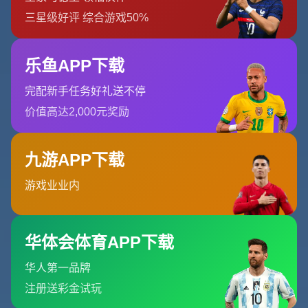
题。围绕这两名关键球员的角色安排，我们不仅能看到战
术层面的取舍，更能体会到现代豪门管理中对节奏、风险
和空间的深度拿捏。
本泽马回归的战术意义与更衣室影响
对于皇马来说，本泽马的回归从来不只是多了一名前锋。
他在前场承担的是多重角色：终结者、支点、组织者以及
更衣室的精神领袖。在安帅的体系里，本泽马并非传统意
义上只在禁区等待机会的九号，而是频繁回撤、参与联系
中前场的枢纽。当他因伤缺席时，皇马往往需要通过罗德
里戈的游走、维尼修斯的单打以及中场球员的前插来拼凑
火力，而不是简单复制本泽马的作用。这种“拼接式”的进
攻往往能打出某些灵光一现的配合，却难以在关键场次中
保持稳定。安帅公开表态本泽马将于下场回归，某种程度
上是一种安抚——既是对球队的，也是对球迷的，更是对
进攻体系的重新确认。