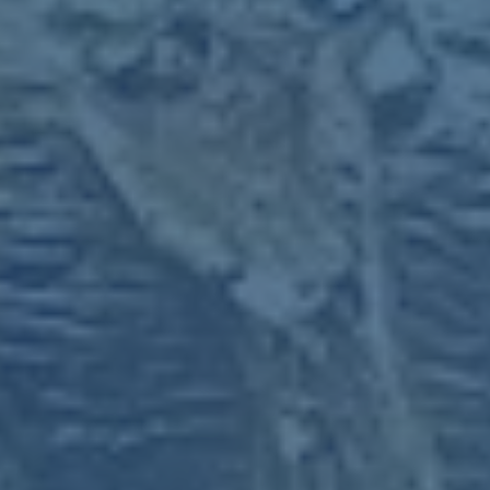
不妨从一个典型场景入手进行分析：在一场欧冠淘汰赛客
场，皇马面对的是边路极具冲击力、且善于高压逼抢的对
手。在这种对抗强度下，左边卫如果缺乏速度与一对一能
力，很容易被对手重点打击，进而拖垮整条防线。假设这
时主力左后卫因伤缺阵，安帅面临两种选择：要么启用较
为生疏的年轻边卫，冒一定的心理与经验风险；要么把阿
拉巴拉到左路，保证边路防守硬度与出球质量。
这便是“有必要时”的典型案例。在这种高风险、高强度的
比赛中，安帅很可能会选择让阿拉巴客串左边卫，用他的
经验与综合能力来对冲风险。但与此他也会通过中场配置
和另一名中卫的选择，尽量弥补中路统筹能力的损失。例
如，让一名更稳健的防守型中场回撤保护中卫区域，或是
选择一名空中对抗能力更强的中卫搭档阿拉巴，以在禁区
内弥补对抗上的不足。这种围绕一名球员位置变化的多线
联动，正是安帅在关键战中常见的布局方式。