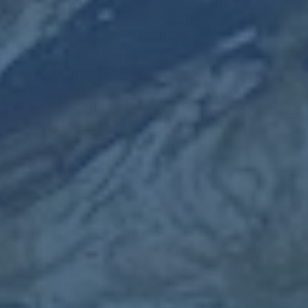
本平台致力于打造高效的世界杯赛事资讯平台，通过整合
2026世界杯赛程安排、比赛时间与球队信息，提供全面的
数据与内容服务。同时结合赛事分析与精彩回顾，满足用
户多维度的信息需求。...
搜索
热门新闻