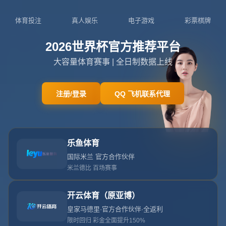
立即咨询
新闻资讯
网站首页
新闻资讯