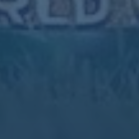
2026美加墨世界杯强队排名今日
皇马前门将-姆巴佩下赛季将加盟
皇马 穿10号球衣
栏目导航
关于我们