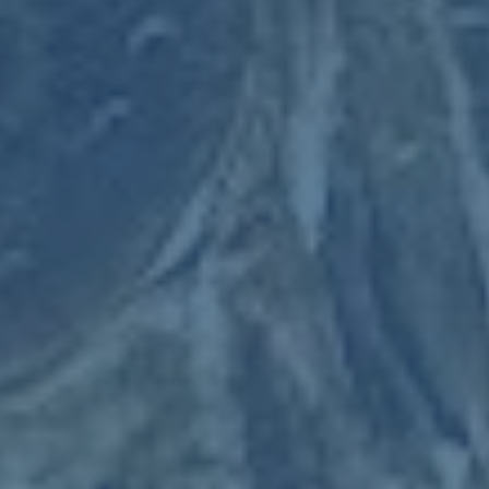
相对地，在一场联赛中下游对手的比赛，本泽马刚刚伤愈
归队，安帅则会更倾向于让他控制出场时间，以避免过度
消耗。在这种情境下，本泽马的“回归”不仅是战术问题，
更是节奏管理问题。首发出场并踢满全场，可能会在短期
内提升进攻质量，但从整个赛季尤其是欧冠冲刺期的角度
看，这种冒险并不符合安帅一贯稳妥的风格。让本泽马先
发60分钟或替补登场，则是通过时间管理来实现“渐进式