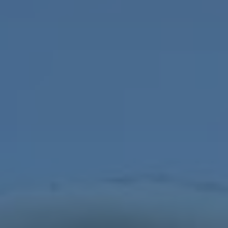
第8，原因就在于其过去成绩优异，但最近一年表现有所
波动。在使用任何2026世界杯强队排名地址时，需要有
意识地分辨：这是一个
长期成绩排行榜
，还是一个强调
即
时竞技状态
的实力榜。
从“地址”到“体系”如何建立个人信息地图
很多球迷习惯收藏某一个单独的“2026世界杯强队排名地
址”，一旦该网站更新慢或算法争议增多，就会陷入信息
偏颇的困境。更高效的做法，是构建一个属于自己的
多源
信息参考体系
。可以从三个维度来构造：以官方渠道为基
础，把国际足联积分、各大洲足联的积分或种子队排序作
为
稳定的底层坐标
；选取两到三个信誉度较高的专业网
站，作为
动态实力对照
，对比不同模型之间对强队的评估
差异；关注少量有深度的战术或数据分析博客，将定性分
析与定量指数结合。这样，当你在搜索“2026世界杯强队
排名地址”时，不再执着于某一条固定链接，而是可以在
若干个关键地址之间交叉验证，从而形成更接近事实的认
知。尤其在世界杯前夕，热身赛、伤病、临时战术调整等