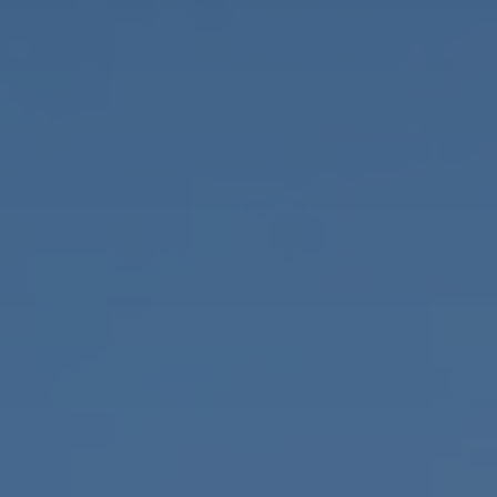
通常意义上，球迷接触最多的强队排名地址有两大类：其
一是以国际足联积分为代表的
官方排名
；其二是以统计公
司和足球数据平台为主导的
专业实力评估榜
。官方积分具
有权威性和统一性，但它对单场赛事的分值系数、友谊赛
与正式比赛的权重设置，决定了它更像是“长期表现指
数”；而专业网站往往使用更细致的算法，例如考虑
预期
进球值xG、预期失球值xGA、控球质量、对手强度加权、
球员个人贡献度
等因素，从而形成更偏向“即时战斗力”的
指标。以2026世界杯周期为例，某支球队在官方榜单暂
居第3，却可能在以数据模型为基准的排行榜中排到第7或