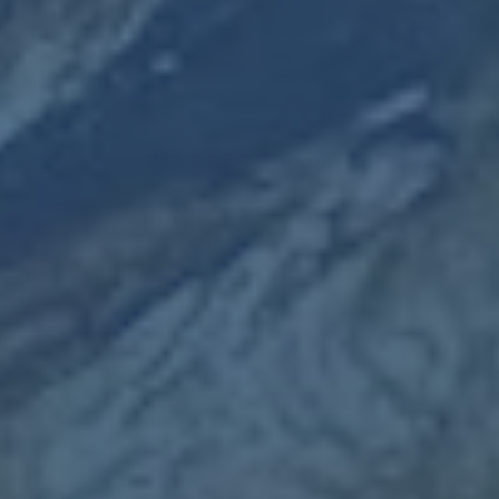
关于我们
关于开云
本平台致力于打造高效的世界杯赛事资讯平台，通过整合
2026世界杯赛程安排、比赛时间与球队信息，提供全面的
数据与内容服务。同时结合赛事分析与精彩回顾，满足用
户多维度的信息需求。...