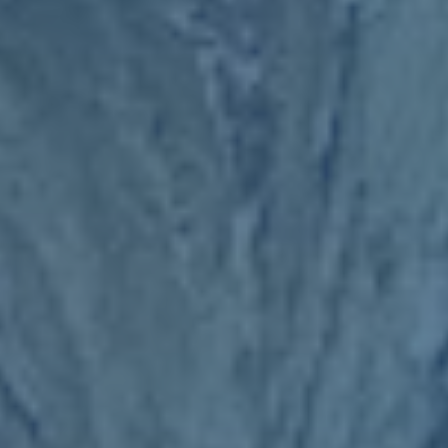
在大量使用“2026世界杯强队排名地址”的过程中，也需
要警惕几种常见的误读方式。其一是
过度依赖短期战绩
，
一些网站会因为一两场大胜或惨败就大幅上调或下调强队
位次，而忽略真正决定世界杯走势的是整体周期内的稳定
性和阵容深度。其二是
忽视比赛环境差异
，例如，同一支
球队在主客场或不同大洲的表现往往迥异，如果排名算法
没有在主客场加权上做足功课，其结论就容易偏向某一类
样本。其三是
将名气等同于实力
，大牌球星云集的球队在
舆论中天然有“强队光环”，但数据平台往往会通过跑动距
离、压迫强度和年龄结构等指标，对这种“纸面豪华”进行
冷静修正。正因如此，在评估任何一个强队排名地址时，
应该优先阅读其说明部分，了解其指标体系和更新频率，
再决定是否将其纳入自己的参考框架。