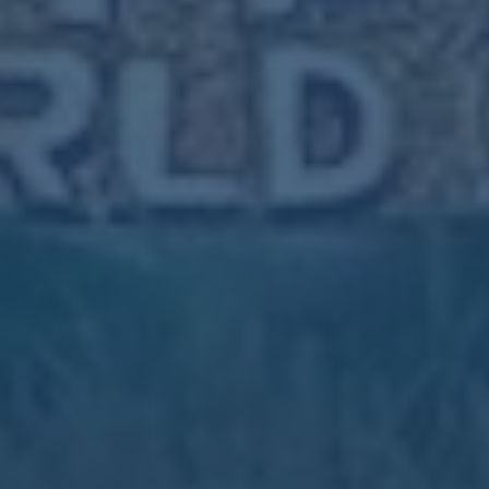
2026美加墨世界杯球队名单高清
全面解析世界杯投注入口全站信息
2026世界杯预测分析最新