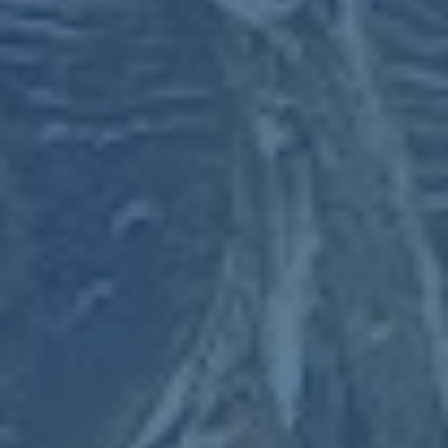
比如假设有一场典型的小组赛 传统强队A对阵首次打入世
界杯的球队B 常规印象中 大家会认为A队胜券在握 但在某
款世界杯比分预测下载应用中 你可能看到的概率却是 A胜
65 平20 B胜15 进一步打开数据分析 页面会显示 A队近期
伤病较多 主力前锋密集作战体能下滑 而B队在预选赛中展
现出强硬防守和高效反击 从表面看 A队仍被看好 但预测工
具已经在通过数据提示你 这场比赛并非“十拿九稳” 如果最
终出现A队被逼平或小比分落败的结果 回头来看 你会发现
预测模型并没有提前给出“注定冷门”的结论 但它确实用一
个相对接近实际的概率 告诉你冷门并非毫无征兆 这就是