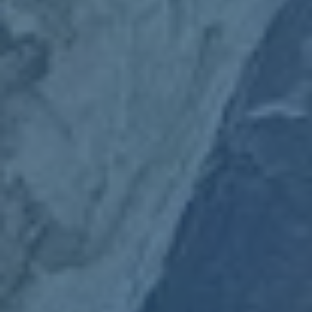
【开云体育】官方顶级竞技大厅，获取最新盘口赔率与极
速在线体验，大额无忧提款，请认准正版授权。
分享至