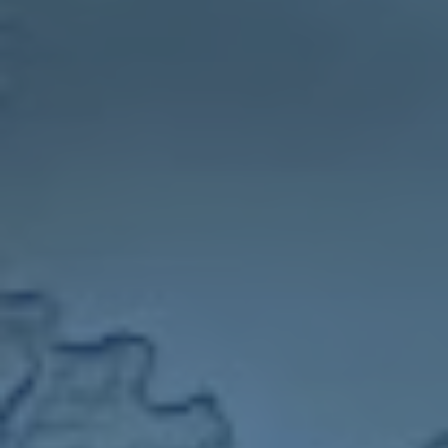
无法帮你跨过足球本身的偶然性
选择世界杯比分预测下载应用的几项关键标准
面对琳琅满目的应用 安装前不妨从以下几个角度做过滤
安全性与合规性 首先查看应用来源 是否来自正规应用商
店 是否有清晰的开发者信息 权限申请是否合理 若一款简
单的比分预测工具提出过多与功能无关的权限请求 比如频
繁索要通讯录 位置或短信读取权 就需要格外警惕 数据更
新速度 真正专注世界杯的应用 通常在赛前赛后都有详细
数据更新 例如赛前首发公布速度 赛中统计的准确性 以及
赛后技术统计是否完整 预测模型的透明度 不少应用会在
介绍页中解释自家算法的基础 有的基于历史战绩和排名
有的加入了跑动距离 射门质量等高级数据 如果一款应用
只强调“极准 极稳” 却完全不说明预测依据 反而需要保持
怀疑 用户评价与口碑 适当参考评论区的真实反馈 看看是
否有人提到卡顿 闪退 数据错误等问题 整体使用体验是否
流畅 这些都决定了你在世界杯期间的观赛心情