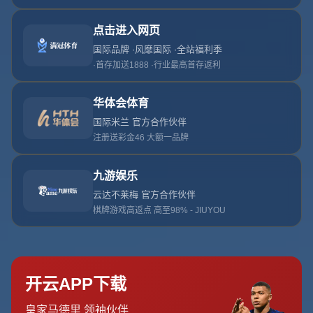
新闻资讯
世界杯比分预测下载
2026-06-01T04:10:03+08:00
世界杯比分预测下载的热度与隐秘吸引力