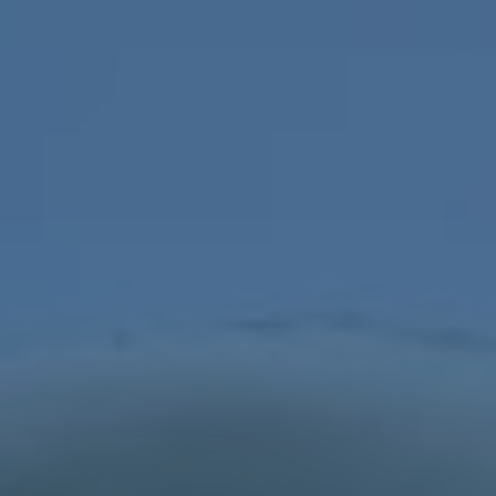
解说更精细的数据 二是希望预测比分时能做到有据可依
因此目前很多应用开始加入更智能化的模块 例如通过算法
综合考虑 球队近期状态 主力球员体能 消极因素如连续客
场作战 以及天气 球场草皮等数据 再给出一个动态变化的
预测概率 用户不再只是看到比分 还可以看到背后的逻辑
这类进化 正是在拉近“看比赛”和“懂比赛”的距离
理性看待比分预测 数据不是“水晶球”
必须强调的是 再强大的预测功能也无法消除比赛的不确定
性 世界杯历来冷门频出 强队阴沟翻船 黑马一黑到底的故
事从不缺席 所谓的“比分预测”更准确地说 是基于历史与当
前信息的概率判断 而不是预知未来 这也是很多人误解的
源头 有些用户在进行世界杯比分预测下载时 会误以为只
要选择“算法最准”的应用 就能获得某种“稳赢”答案 一旦结
果不如预期 便产生强烈落差 从理性角度看 任何世界级豪
门在一场淘汰赛中被爆冷 都是完全可能发生的 科学的预
测工具只是让你更了解这场冷门的发生概率究竟有多大 而