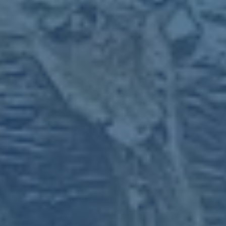
四 从信息到判断投注技巧启动离不开资料管理
要讨论“什么时候开始”，必须考虑到你需要多长时间去“消
化信息”。2026世界杯参赛队分布广、赛事信息海量，如
果不提前搭建自己的信息筛选与记录系统，就会在开赛前
后被各种数据、新闻淹没。更科学的路径是：在预选赛和
热身赛阶段，养成简单记录的习惯，比如用表格标注球队
场均进球、控球率、关键球员伤停、教练战术风格、是否
善于逆风翻盘等。等到世界杯逐渐临近，你再尝试把这些
信息转化为可操作的判断路径：遇到防守密集的对手，这
支球队是否会陷入传控无果；在比分落后时是否还有足够
的创造力反扑；在比分领先时是求稳还是继续压上扩大比
分。技巧就藏在这些细节中，而这些细节需要时间积累，
这也反向回答了“投注技巧应该从多久之前开始准备”这个
问题——越早越有可能建立自己的独到视角。
五 理性与心态比“战术秘方”更关键