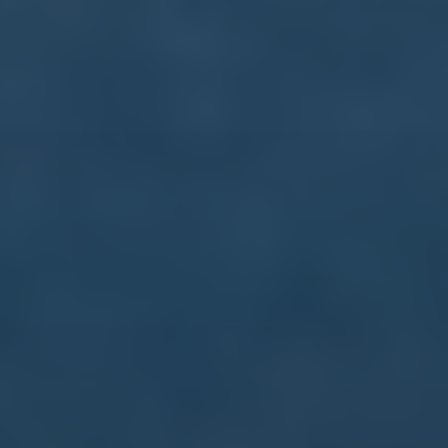
服务优势
团队介绍
新闻资讯
联系我们
关于我们
服务优势
团队介绍
新闻资讯
联系我们