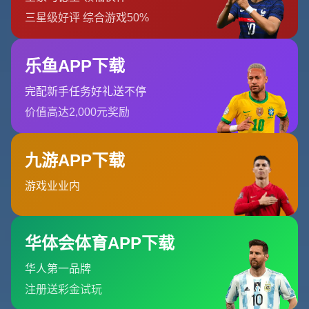
赛的最后几周，每一个阶段都对应着不同的分析重点和投
注技巧切入时机。