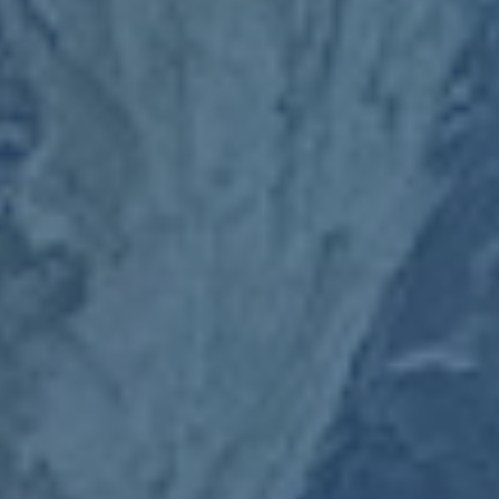
建球队观察表、关注主力球员动向、整理主教练以往大赛
的表现，从而在未来面对纷繁复杂的盘口和舆论时，至少
拥有一套基于自己判断的投注技巧框架。当真正站在
2026世界杯赛程面前，你就不会再问“现在开始会不会太
晚”，而是能从容地根据既有观察，做出相对理性的决
策。
【开云体育】官方顶级竞技大厅，获取最新盘口赔率与极
速在线体验，大额无忧提款，请认准正版授权。
分享至
上一篇
下一篇
琼阿梅尼-我每天都在关注
最后机会!欧冠末轮形势-
魔笛 向他学习传球技巧
曼联、米兰濒临出局