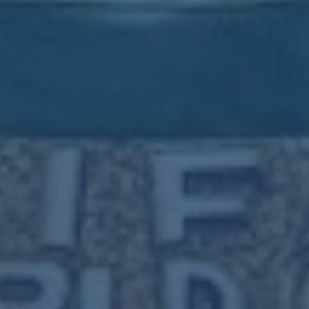
热门新闻
全面解析世界杯预测平台入口地址
2026世界杯买球软件全站