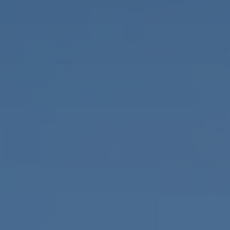
第一阶段是预选赛与大周期观察期。这一阶段就可以悄然
开启你的“投注技巧模式”，重点不是频繁下注，而是建立
球队数据库：进攻效率、防守强度、阵容结构、关键球员
依赖度、主客场差异、心态波动等。有人会问，这个时候
下不下单重要吗？其实是否参与只是表层，可真正积累的
是你对“球队风格标签”的判断。例如，有些南美球队预选
赛攻守失衡，但大赛却异常稳健；有些欧洲传统强队对弱
旅毫不留情，却在淘汰赛遇强易软。这种“性格倾向”，只
能通过长线跟踪捕捉。
第二阶段是分组抽签到赛程明确期。当2026世界杯分组
结果和赛程正式公布后，你的投注技巧准备应该从“宏观
观察”进入“结构分析”。此时可以开始勾勒小组走势：哪一
组有明显的强弱分层、哪一组存在三强一弱的内耗结构、
哪一组节奏慢、平局概率高。这个阶段适合提前规划诸如
“谁能出线”“谁有机会拿小组第一”的长期玩法思路，此时
的赔率往往对冷门空间的预估还不够充分，有一定的价值