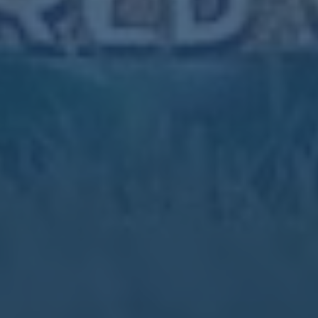
2026世界杯强队排名技巧
德保罗-比赛结果不公平 塞巴略斯
应吃第二张黄牌
栏目导航
关于我们