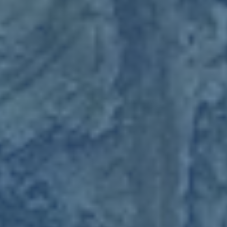
当一支球队在小组赛遭遇风格迥异的对手，比如一支高举
高打的传统强队和一支擅长快速反击的速度型球队，数据