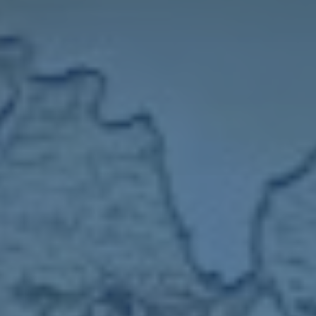
只看名单会觉得中场都是世界级，但细致拆解就会发现，
职责分工、站位高度和互补关系在不同球队之间有微妙区
别。
再看边路配置，有的球队重视边后卫的参与度，要求他们
在进攻中扮演“无球边锋”，大片时间出现在高位插上区
域；这就要求阵容中必须有补位意识极强的后腰或边中
卫，以防止被对手利用身后空间。另一些球队则把宽度交
给传统边锋，边后卫更专注防守，这时阵容分析会倾向于
选择防守一对一能力强、位置感稳健的边后卫，让边路成
为相对安全的对抗区域。两种思路各有利弊，但底层的逻
辑清晰：阵容构建必须与战术理念完全匹配，而不是简单
地将“最好”的球员塞进同一套阵型。
数据时代的世界杯阵容分析从经验到模型的进化