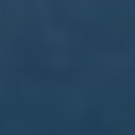
栏目导航
关于我们
服务优势
团队介绍
新闻资讯
联系我们