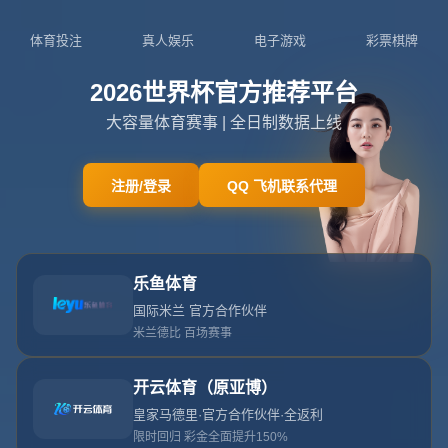
立即咨询
新闻资讯
网站首页
新闻资讯