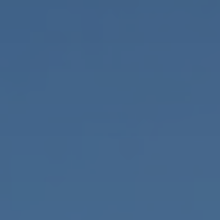
汰赛为例，当球队在常规时间落后时，教练往往会通过换
上支点中锋、增加禁区内接应点，改为更加直接的传中打
法；这时，原本技术型的前腰可能被换下，而擅长二点球
抢点的中场被投入战局。表面看是简单的换人，实质上则
是战术和阵容的整体重构。那些真正成熟的球队，其替补
席并非“候补演员”，而是针对不同比赛剧本准备的“专项角
色组”。
阵容平衡度防守稳定与进攻火力的博弈
一支世界杯球队的阵容分析，绕不开“平衡”这个词。防守
与进攻、经验与活力、稳定与创造力之间的张力，构成了
阵容设计最棘手的难题。防守端，如果中卫组合缺乏速
度，高位防线在面对反击时就容易被身后球打穿；如果过
分强调防守硬度，又可能在出球方面受限，导致球队无法
顺利从后场推进。进攻端，堆砌太多进攻型球员，可能造
成中场保护不足，让防线长期暴露在对手的转换之下。
合理的世界杯阵容分析，往往会强调一个概念：功能互补