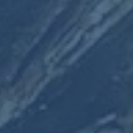
提交
关于我们