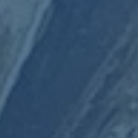
下一篇
上一篇
皇马前门将-姆巴佩下赛
最后4年!西媒-弗洛伦蒂诺
季将加盟皇马 穿10号球
可能2025年参选皇马主席
衣
需求表单