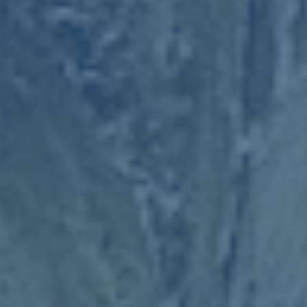
团队会针对性地出具不同的阵容建议：面对强力高点时，
中卫的对抗与解围能力被放在优先位置；面对快速反击
时，防线的转身速度、协防距离和门将的出击能力变得更
加关键。世界杯阵容分析在数据时代不再只是“感觉合
适”，而是逐步接近“场景匹配”的科学决策过程。
替补席的重要性阵容深度与比赛调度空间