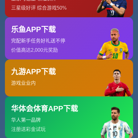
入手，往往是最直接也最有趣的方式。
从大名单到首发十一人阵容构建的底层逻辑
世界杯开赛前，各队往往要先提交一份大名单，再从中筛
选出最终的参赛名单。很多人以为这个过程只是在选状态
最好的球员，但在更专业的视角下，这更像是一道复杂的
优化题。主教练需要在有限名额中，平衡位置结构、战术
需求、年龄梯队、心理气质等多重因素。以位置结构为
例，一支成熟的球队绝不会只看谁进球多，而是要确保从
门将、中卫、边后卫到后腰、前腰、边锋、中锋，都有足
够而且类型多样的储备。通常会配置不同风格的中锋（支
点型、灵活型）、不同特点的中场（防守屏障型、组织者
型、B2B型），以应对世界杯中节奏迥异的对手。
从大名单到首发阵容，是从“面”收缩到“点”的过程。教练
组会通过集训的对抗赛、体能测试和战术演练，寻找最适
配主打法的球员组合。很多时候，最强的十一人未必是最
合适的十一人。比如某位球星个人能力超强，但在高位逼