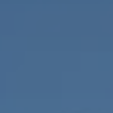
而不是简单叠加。例如在中场区域，一名防守覆盖范围大
的后腰，搭配一名擅长组织的节拍器型中场，再辅以一名
能够前插得分的B2B球员，让三人分别在防守、控制和冲
击三个维度上形成清晰分工。如此一来，球队既能在防守
时形成密集保护，又能在进攻中保持足够层次和威胁。这
种平衡度的把握，往往通过大量的数据统计和比赛录像分
析来不断微调，最终定格为一套相对稳定又具备弹性的阵
容框架。
核心球员与体系球员世界杯阵容分析中的角色区分
在一支世界杯队伍中，并非每个人都承担同样的战术权
重。核心球员负责提供决定比赛走向的关键能力，如进攻
组织、个人突破、定位球处理等；而体系球员则承担更多
无球跑动、保护区域、对位防守等任务。阵容分析的关
键，是在两者之间找到正确的配比，并确保核心球员拥有
足够工作环境，让他们的优势最大化，而不是在对抗和防
守消耗中被削弱。