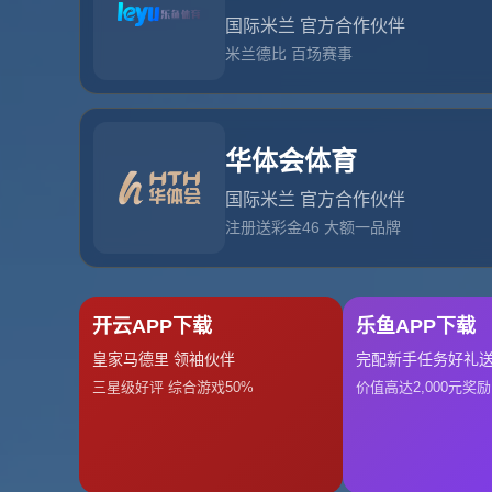
网站首页
新闻资讯
新闻资讯
安帅-下半场我