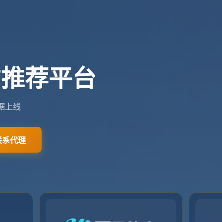
关于我们
服务优势
团队介绍
新闻资讯
联系我