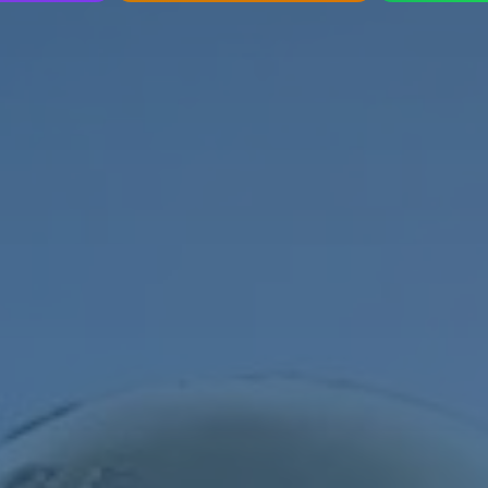
妙失衡与整体管理之道
失去平衡 我们本可以做得更好”往往比胜负本身更耐
结，更像是对整支球队、乃至整个职业环境的一次深
，都能从这句话中听出一种遗憾——上半场合理的节奏
；也能听出一种反思——明明有条件做得更好 却在
正是本文想要讨论的主题：从安帅的赛后声音出发，
层面，看看一场比赛如何折射一支球队的整体运行逻