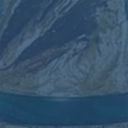
面对的是 边路带球+中路套上的双重威胁 再加上防
无人盯防的射门点。赛后复盘 大家会说这是一次简单
帅“我们失去平衡”的表述来看 他更在意的是整条链
在没有保护的情况下大幅压上 又为何中场没有人提前
失球 不是单点问题 而是好几处细微失衡叠加后的必
指向的就不再是个别球员的当场表现 而是球队整体控
犯错”
感几乎和阵型设计同等重要。上半场球员在战术框架
保持自信与耐心 也更能严格执行既定方案。可一旦下
重心就可能悄悄偏移。从“我们本可以做得更好”到“只
的微调 实际上影响的是每一次出球的选择、每一次对
守会导致主动权丢失 过度冒险则加剧阵型破碎。安
战术执行力的要求 另一层则是在提醒球员：真正的自律
持选择对球队最有利 而非最显眼的处理方式。如果说