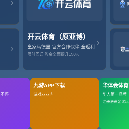
们失去平衡 我们本