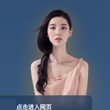
立即咨询
们