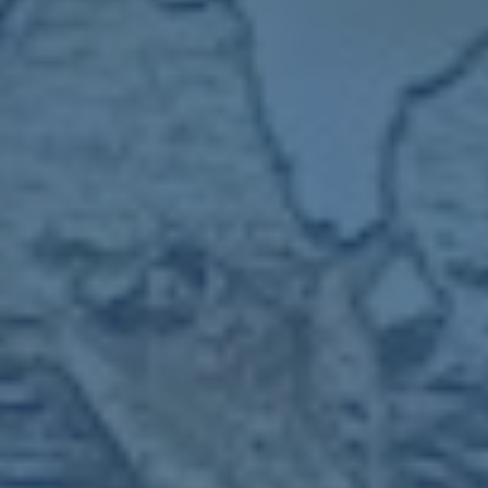
第三，看用户评价的真实性与稳定性。如果某款号称
“2026世界杯买球APP下载热门”的应用，评论区中正面评
价高度雷同、短词频现、日期集中在某一两天，而且负面
评价被迅速淹没，这很可能是“刷评”的结果。真正有质量
的应用，评价内容通常会提到具体功能、使用体验、客服
反馈等，而不是简单的“好用”“太棒了”。
第四，看隐私与权限。一个以世界杯资讯为主的APP，如
果要求过多与核心功能无关的权限，如频繁读取通讯录、
定位信息、短信内容，甚至要求安装其他不明插件，那就
需要三思。控制好数据和隐私，是使用任何热门APP时最
容易被忽视却最重要的一环。
案例分析一 盲目追随“热门”带来的隐性风险
以一位虚构用户“阿辉”为例，他本身是世界杯铁杆球迷。
2026年预选赛阶段，他在搜索“2026世界杯买球APP下
载热门”时，看到某款应用排名靠前，图标设计精致，宣