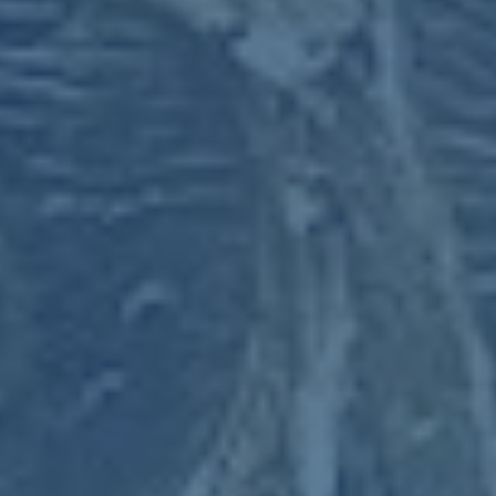
传语写着“智能算法助你轻松预测比分”。在看到身边朋友
也在使用后，他顺势下载注册。
一开始，APP提供的是免费的赔率表、球队数据、历史战
绩分析，整体体验还不错。几天后，系统开始推送“体验
小额竞猜”的活动，并伴随“新手大礼包”“首充返利”等字
样。阿辉抱着“反正就是几十块”的心态试了一次，恰好碰
上了热门球队获胜，页面提示“恭喜盈利”，还为他自动生
成了可分享的战绩图片。
在连续几次小额“尝甜头”之后，他逐渐加大投入。一旦出
现连输，APP会弹出诸如“调整策略，翻本就在下一局”的
提示，同时推荐所谓“专家方案”，强调“错过一场可能错过
一轮盈利”。这种通过界面设计与文案不断强化的心理暗
示，让阿辉不知不觉从娱乐体验转变为“急于回本”的状
态。
最终，他在短短一个月内累计投入了远超自己心理预期的