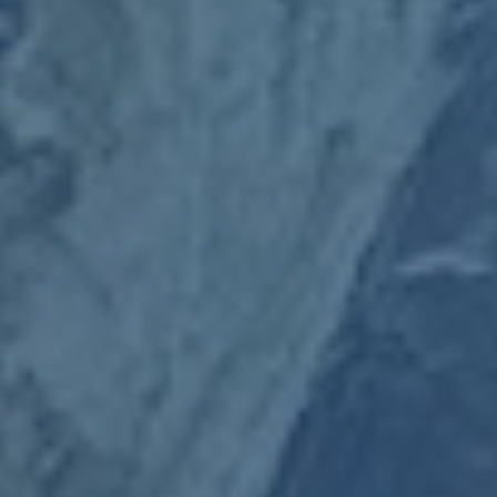
如果一定要给正在考虑下载此类APP的人一个简明建议，
那就是：把它当作辅助观赛的工具，而非改变生活的捷
径；把“热门”当作参考，而不是决策依据；把控制权牢牢
握在自己手中，而不是交给推送通知和营销文案。这样，
当2026世界杯的哨声吹响时，你既能享受科技带来的便
利与乐趣，又能在纷繁的APP世界里保持清醒与从容。
【开云体育】官方顶级竞技大厅，获取最新盘口赔率与极
速在线体验，大额无忧提款，请认准正版授权。
分享至
上一篇
下一篇
2026世界杯买球正
2026世界杯买球手机入口官方