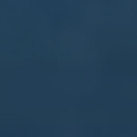
关于我们
服务优势
团队介绍
新闻资讯
联系我们
订阅我们
订阅