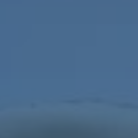
当应用商店里充斥着“2026世界杯买球APP下载热门”“世
界杯预测神器”等名称时，普通用户需要一套基本的筛选
标准。虽然不能简单凭借名字判断一款应用的全部，但至
少可以通过以下几个维度进行初步评估：
第一，看开发者信息与资质。正规应用通常会在详情页提