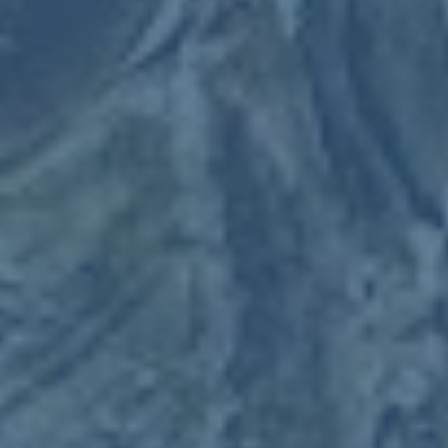
金额，而真正的“收益”却远不及他在社交媒体上晒出的那
几次“好运”。阿辉事后反思时意识到，自己并不是因为理
性判断才持续参与，而是在“热门APP”和“身边人都在玩”
的双重氛围下，失去了原本的界限感。
这个案例说明，“热门”二字并不代表安全或适合所有人。
在“2026世界杯买球APP下载热门”的关键词背后，隐藏的
是复杂的心理博弈和利益结构。用户一旦放松警惕，就可
能从“偶尔为之”滑向“难以抽身”。
用数据与理性重构“看球+APP”的正确姿势
站在更加冷静的角度，2026世界杯确实为各类APP提供
了创新空间。很多优秀的世界杯相关应用，以赛程提醒、
实时比分、动态图像回放、数据可视化分析、战术板解析
等为核心功能，并在此基础上加入社交讨论、话题投票、
球迷圈子等元素，让“看球”这件事更立体、更多元。这种
以数据和体验为驱动的产品方向，恰恰是用户更值得拥抱
的。