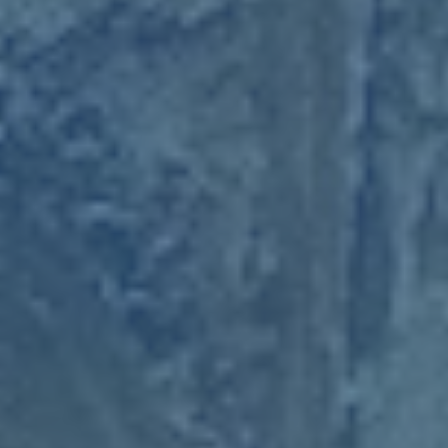
对普通球迷而言，与其一味追逐“2026世界杯买球APP下
载热门”，不如把注意力放在如何提升自己对比赛的理解
上。比如使用数据分析类应用理解球队风格、战术倾向，
用战术动画了解教练调整，用多语言解说体验不同解读视
角，再搭配健康的社交分享。当你把焦点放在比赛本身，
而非短期输赢时，那些真正为世界杯服务的APP，自然会
脱颖而出。