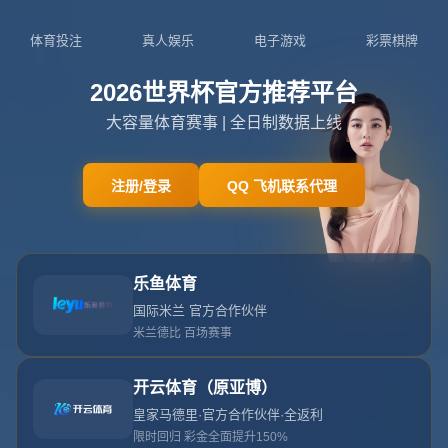
立即咨询
新闻资讯
网站首页
新闻资讯