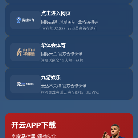
新闻资讯
2026世界杯买球APP下载热
门
2026-06-23T01:40:04+08:00
2026世界杯买球APP下载热门背后的冷思考
当“2026世界杯买球APP下载热门”这类词汇频繁出现在搜
索榜单与社交媒体时，很多人以为这只是球迷激情的自然
延伸，但稍加观察就会发现，这背后既有对足球的真爱，
也夹杂着对快速收益、即时刺激的追逐。尤其是2026年
世界杯首次由多个国家联合举办，赛程更长、关注度更
高，种种因素交织，让与世界杯相关的各类APP在应用商
店中迅速走红，其中尤以打着“买球”“竞猜”“比分分析”旗