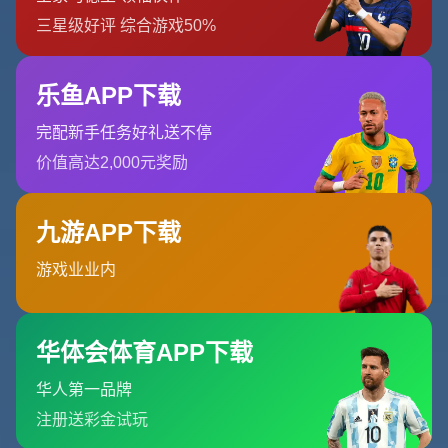
号的应用最为引人关注。在下载按钮被轻轻点下之前，用
户真正需要思考的，远比表面上多得多。
世界杯热度如何推高“买球APP”下载潮
从历史经验看，只要遇到欧洲杯、世界杯等大赛，“竞猜”
“买球”“比分直播”一类应用的搜索量和下载量都会呈现爆
发式增长。2026世界杯周期更是如此，它不仅时间跨度
更长，而且覆盖的球队与地区更广，意味着比赛场次增
加、时区更多、冷门概率提升。对于不少用户来说，下载