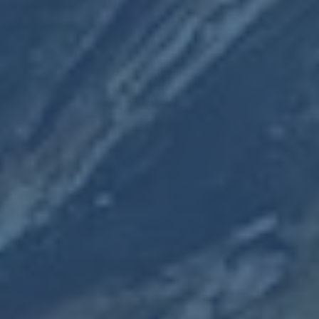
提交
关于我们