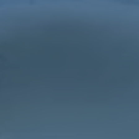
赔率背后的概率逻辑
不少初次接触世界杯下注官网官方平台的用户 会被各种盘
口与赔率弄得眼花缭乱 其实 无论是传统的胜平负玩法 还