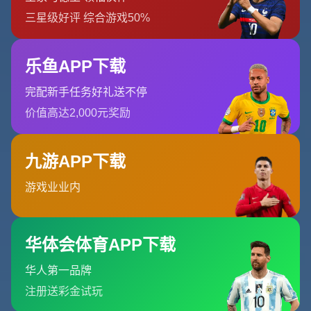
受乐趣 又不受到不必要的伤害
官方平台与非官方渠道的根本差异
很多人在搜索“世界杯下注官网官方”时 会发现搜索结果中
既有看似正规的网站 也有各类以缩写 域名跳转等方式伪
装的平台 从外观上看 这些网站界面精美 赛事数据实时更
新 甚至还会“仿造”一些知名机构的标识 这正是非官方渠道
的高明之处 要真正辨别
官方属性
关键在于三个维度 合法
监管信息 平台透明度 与资金安全机制 合法的世界杯下注
官网官方平台 一般都会在主页底部或“关于我们”中醒目展
示所持牌照信息 监管机构名称 以及可以核验的牌照编号
非官方站点则往往以模糊的“国际认证”“海外牌照”敷衍带
过 无法提供可公开验证的真凭实据
安全与合规为何比赔率更重要
对于许多只在世界杯期间短期参与下注的球迷来说 他们更
容易被高赔率 夸张的“中奖截图”与所谓“官方返利活动”吸