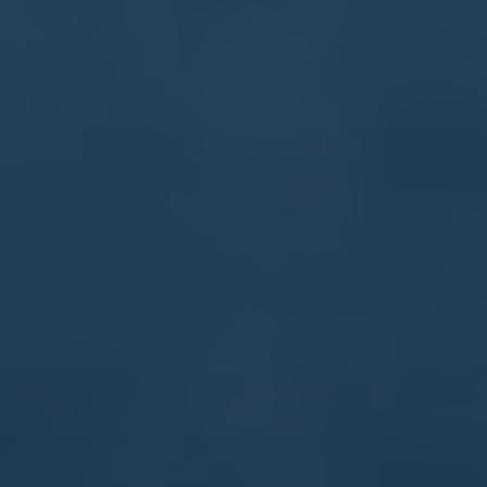
关于我们
服务优势
团队介绍
新闻资讯
联系我们
订阅我们
订阅