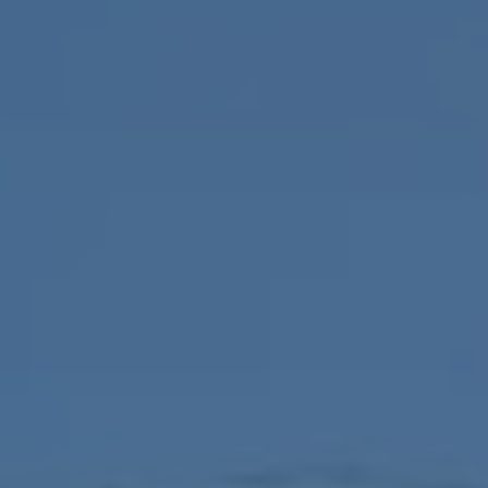
算 而非“投资本金” 并且明确告诉自己 一旦预算用完 即使
再有“稳胆”也不再追加 同时 要避免在情绪激动时下注 例
如球队意外输球后立刻进行“翻本” 这种情形往往会快速放
大亏损 风险远高于正常状态下的判断