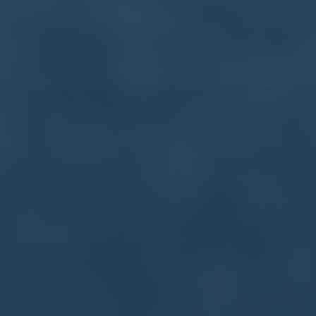
栏目导航
关于我们
服务优势
团队介绍
新闻资讯
联系我们