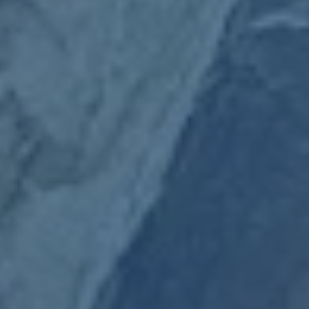
说 借助这些数据可以略微提高判断质量 但也要清楚 任何
一场比赛都存在不确定性 没有任何人能给出百分之百的
“稳胜方案” 把预测视作辅助决策 而不是稳赚承诺 是避免
上当受骗的关键思路
【开云体育】官方顶级竞技大厅，获取最新盘口赔率与极
速在线体验，大额无忧提款，请认准正版授权。
分享至
上一篇
下一篇
2026世界杯比分网站
安卓官方应用助力世界杯预
热门
测分析