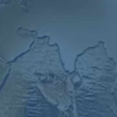
的答案并不是某一个平台、某一种玩法，而是“在合
格选择最合适的盘口组合”。