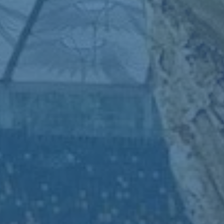
晰，包括是否明确说明加时赛是否计入，
中极其关键；第四是用户体验，包括结算
然不直接改变胜负，却会极大影响实战感
以小组赛为例如何判断盘口哪个更值得下
以世界杯小组赛为例，很多新手会觉得强
个略高一点的胜负盘，就觉得这是“最佳盘
留体能、适度轮换，仅仅完成赢球任务而
比简单的胜负盘更有操作空间。比如某场
效率、对弱队心理压力以及历史交锋，你可
更有机会打穿盘。由此来看，“哪个好”，
单纯赔率数字。