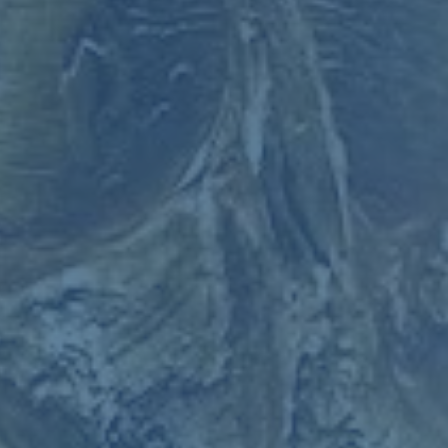
几类常见盘口形式。主流会有全场胜平负、让球盘
胜平负简单直观，但在强弱分明的对决中，赔率往往
的方式平衡赔率，使比赛更具博弈性；大小球则更侧
往会在不同阶段切换主战场，比如小组赛阶段更注重
球盘与大小球，而到了淘汰赛阶段，考虑到加时、压
球数类盘口。所谓哪个好，不是看“名字”，而是看
杯盘口哪个好最佳”，可以从四个维度来拆解。第一
一场比赛，不同平台的水位差不会离谱，但细小的差
变化是否透明、是否有明显诱导痕迹，如果某个平台
释，那就需要格外谨慎；第三是玩法多样且规则清