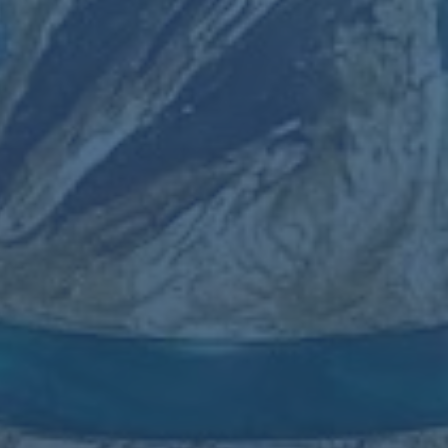
度升级，双方通常会更注重防守与对抗节奏，尤其是
时。在“世界杯盘口哪个好最佳”的讨论中，如果你
，很可能风险远超预期。更稳健的做法，是在淘汰赛
比分的比分类玩法、上半场进球数、是否有加时等。
细地匹配对比赛的理解，而不是被传统盘面牵着走。
就会觉得这是“最佳机会”，甚至认定某个平台提供
但赔率只是概率的价格表达，价格高通常意味着事件
大方”这一层含义。真正有价值的赔率，是那种你认
自己的判断体系里，实际发生概率大于赔率隐含概率
心在于你能否在其中找到“价值投注”，而不是盯着谁给