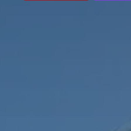
2026-07-01T01:40:03+08:00
世界杯盘口哪个好最佳策略解读与实战思
每到世界杯，除了精彩的比赛本身，“
世界
题之一。表面上看，这是在比较平台高低
其不对称、情绪极度高涨的环境下，找到
盯着一个“好”，而是会从安全性、赔率性
断，搭建一套适合自己的世界杯盘口选择
理解世界杯盘口哪个好最佳的真正含义
很多人把“世界杯盘口哪个好最佳”简单理解
面。对长期玩家来说，所谓“最佳”至少包
提，再高的赔率也是空谈；二是盘口丰富
是被迫和大众去挤同一个热门盘；三是长