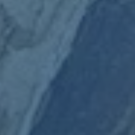
分享至
上一篇
下一篇
2026美加墨世界杯球队名
世界杯完整赛程哪个平
单技巧
台好