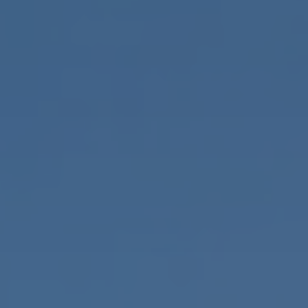
从重伤到训练赛踢满 康复进程释放怎样的信号
在现代足球中，从受伤到回归，从来都不只是一个时间问
题，更是一个多维度评估的过程。队医团队、体能教练、
主教练组会从肌肉反应、膝关节稳定性、爆发力恢复程度
到球员心态变化，进行全方位监控。通常而言，康复路径
大致会经历 单独恢复训练 小组合练 参与对抗但限制时间
最终踢满一场高强度训练赛。米利唐如今已经完成了这条
路径中最关键的一步 训练赛全程参与，而且对抗节奏接近
正式比赛，这意味着他的身体已经通过医学和竞技双重检
验。
更重要的是，踢满训练赛往往是主教练敢于把球员放进正
式比赛名单的前提条件之一。如果一个球员只能打二三十
分钟，教练在排兵布阵时就必须预留“保险方案”，而一旦
确认可以打满全场，球队的战术规划就会立刻变得更加大
胆灵活。对于皇马来说，这样的利好不仅是防线多一个人
可用，而是战术板上又多了好几种不同的布阵组合。