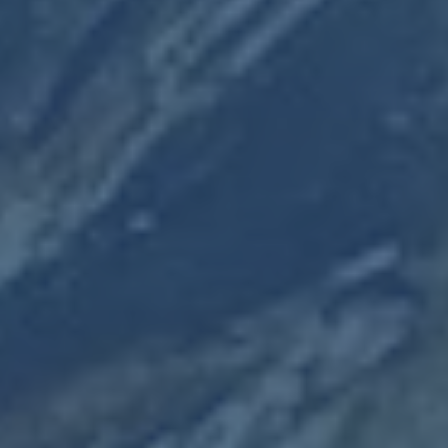
提交
关于我们