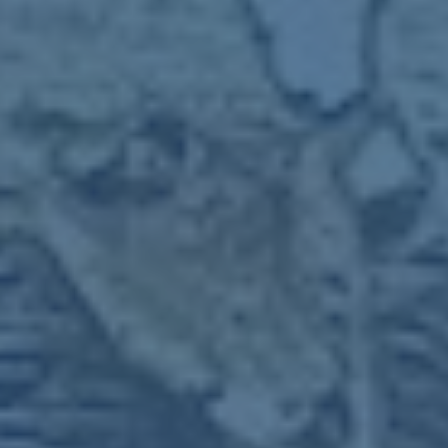
皇马虽然依靠整体实力和战术调整维持了竞争力，但面对
持续高密度赛程和多线作战，防线始终处于高负荷状态。
现在他在训练赛中顺利踢满，意味着皇马可以在比赛中进
行更多轮换，也可以在需要“锁死比分”的时候，摆出更具
防守侵略性的中卫组合阵容。在一些杯赛淘汰赛或联赛关
键战中，这样的配置差异，往往就是晋级和被淘汰、争冠
和失速之间的细微分水岭。
科学管理与风险控制 完全康复并不意味着盲目冒险
即便训练赛状态良好，球队在使用米利唐时依然会采取科
学谨慎的方式。所谓“完全康复”，医疗团队的定义通常是
临床康复与竞技康复同时达标 即伤处机能恢复、力量对称
性达标、核心稳定性和下肢协调性符合要求，同时在高强
度对抗和高频变向中没有出现异常反应。训练赛踢满只是
一个阶段性验证，接下来如何在真实比赛中合理分配出场
时间、避免连续过度使用，才是真正考验球队管理能力的
环节。