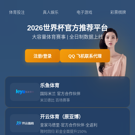
立即咨询
新闻资讯
网站首页
新闻资讯