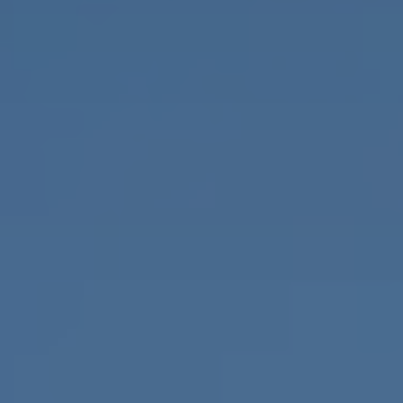
战术价值的回归 高位压迫与防线前提的底气
皇马在以往赛季中多次展现出一种独特的比赛气质 当球队
需要扭转局面时，中后场会选择更主动的前压，中卫大胆
站在中线附近，后腰提前上抢，前场球员加强反抢力度。
这样的战术意图虽然积极，但没有合适的中卫配置，会显
得非常冒险。缺少米利唐期间，球队往往需要在“压迫强
度”和“防线安全感”之间不断取舍，尤其面对速度型前锋
时，后场常常只能选择更稳守的站位。
米利唐完全康复、并在训练赛中顺利通过“耐力和对抗测
试”之后，皇马在战术层面获得了一种久违的底气 可以在
某些关键比赛中恢复更激进的高位压迫和防线前提策略。
他在一对一防守、长距离回追、交叉补位方面的能力，使
得球队有条件将另一名中卫更多解放出来，专注于指挥防
线和处理高空球，而由米利唐承担大部分对速度型前锋的
限制任务。