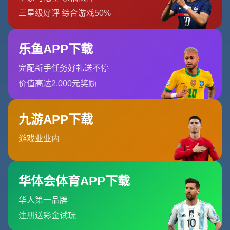
米利唐归来背后的主题 皇马防线的信心修复