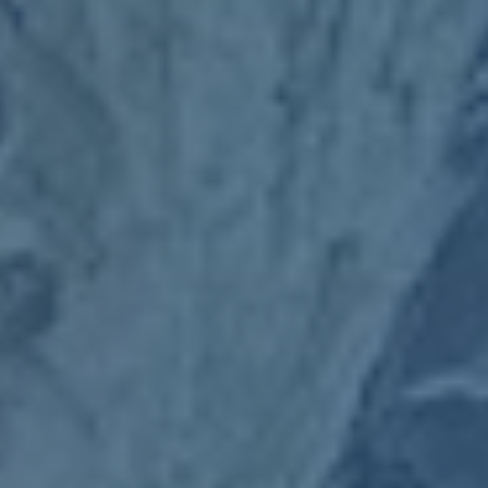
康复”时，说的远不止是一个伤员回归的简单故事，而是
一整套围绕防线、战术、心理与赛季格局的综合变化 在这
条变化链条的起点，是他在训练基地那场看似普通、实则
意义重大的内部对抗赛，而终点，则有可能是皇马在一个
漫长赛季里，凭借更加稳健的防线，朝着最高荣誉再次发
起的全力冲击。