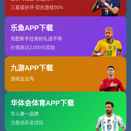
等多个角度，系统梳理2026世界杯球队名单的核心技
巧，为教练团队和足球从业者提供可操作的思路。
整体思路 先定打法再定名单
制定2026美加墨世界杯球队名单的第一步，绝不是浏览
一遍联赛射手榜，而是明确本队在世界杯的
核心比赛模
型
。简单说，就是回答三个问题 主要面对哪类对手 打算
用怎样的比赛节奏 用什么样的阵型和攻守原则。如果战术
思想模糊，之后的名单选择只会变成“拼明星拼名气”的堆
砌。
在扩军到48队、赛程更密集的背景下，球队更需要为不同
阶段设计分层目标 小组赛重在稳定出线 淘汰赛重在极致
匹配对手 特定强敌前可能需要预设防守反击模块。先锁定
一到两套主打阵型和一套备选方案，再倒推出所需位置类
型 比如需要几名脚下细腻的“控节奏中场”、几名纵深型前
锋、几名能踢多位置的“功能型球员”。这种“从战术到名
单”的逻辑，是所有名单技巧的底层前提。