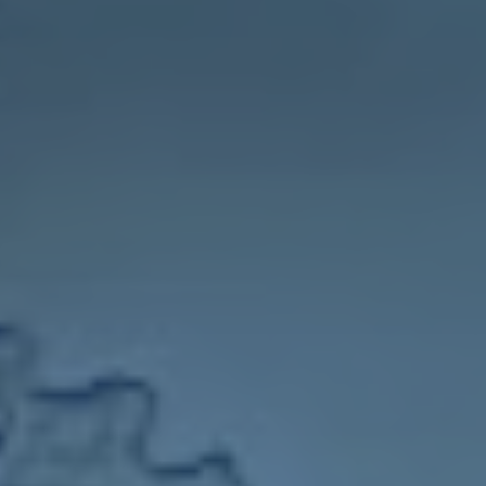
攻，而是通过高阶数据与跟踪数据辅助决策，如预期进球
xG、预期助攻xA、压迫成功率、带球推进距离、反抢夺
回次数、二次进攻参与等，更深度地评估球员是否适配国
家队打法。
例如若球队计划在世界杯采用高位压迫，那么前锋和攻击
型中场的首要指标就不再是单纯的进球数，而是逼抢积极
程度 抢断与拦截数据 对对手出球的干扰次数。有些俱乐
部表现不算显眼的球员，在这些维度却极为突出，往往能
在国家队体系里发挥远超名气的作用。利用数据筛选“体
系型球员”，已经成为顶级球队制定名单的刚需技巧。
同时也要警惕“数据陷阱”。联赛环境、队友质量和战术背
景不同，同一数据的含义会相差很大。因此在采用数据辅
助决策时，需要技术团队做场景化解读，辅以视频分析，
避免因为某项数据“好看”就盲目拔高，把球员放在并不适
合自己的国家队定位中。