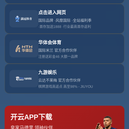
新闻资讯
2026美加墨世界杯球队名单
技巧
2026-05-09T04:10:03+08:00
2026美加墨世界杯球队名单技巧深度解析
在国家队层面，
如何科学设计世界杯球队名单
，往往比比
赛当天的临场发挥更早决定命运。尤其是面对2026美加
墨世界杯扩军、新赛制、多城市长距离奔波等新变量，传
统的“凭感觉选人”已经远远不够。一份合理的26人大名
单，不只是“选出最强的26名球员”，而是要在战术体系、
体能周期、心理结构与更衣室生态之间取得平衡。下面从
整体规划、位置分配、数据支持、年轻化策略与实战案例