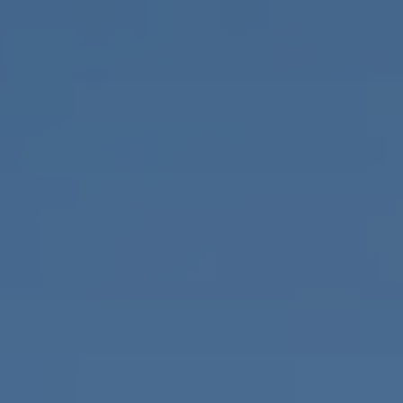
键并不在于死守这个比例，而是在此基础上，利用多面手
压缩冗余环节，把名额腾给真正能改变比赛的球员。
比如在后防线布局中，至少要保证两名能胜任左右边后卫
的球员，再辅以一名能客串边后卫的中卫，这样当单侧出
现伤停时，不会被迫改变整套体系。中场的分配更讲究功
能 平衡型后腰 组织核心 B2B冲击型 工兵型抢断者，缺一
不可。很多球队栽在关键战，并非整体实力不够，而是临
场需要某个功能时无人可用，这正是名单构建阶段忽视细
节的结果。
前场配备则要兼顾类型多样与化学反应。一味堆砌同类型
的“脚下10号位”，会导致转换速度慢；而清一色的高速反
击型前锋，又难以在阵地战中破解密集防守。理想做法是
三类人选都要有 挂中锋支点型、拉边突击型、能回撤做串
联的影锋型，再根据主力锋线特点搭配替补，从而在不同
对手面前具有调整空间。
多面手与专职球员的取舍技巧