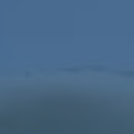
当名单名额有限，多面手的重要性自然上升，但这并不意
味着要用“全能而不精”的球员去挤压关键位置的“专家型球
员”。真正有价值的多面手，至少需要满足两个条件 第一
在某一主位上达到国家队主力或可靠轮换水平 第二 在其
他两个以上位置上达到可出场的合格水平。否则，只能视
为战术备用，而不该占用关键名单名额。
例如某位球员可以踢左边后卫 左中卫 甚至左翼卫，在三
后卫和四后卫体系中都能无缝切换，这类球员在赛程密
集、对手多样的2026世界杯具有极大价值。通过引入2至
3名这样的球员，教练可以在不扩大名单人数的前提下，
构建出4至5套不同的阵型组合。名单技巧的精髓之一，就
是用有限名额创造最大战术自由度。
数据分析 助力名单决策的隐藏武器
与以往世界杯相比，2026美加墨世界杯前的球员选择，
将更依赖数据支持。现代球队技术部门不再只看进球助