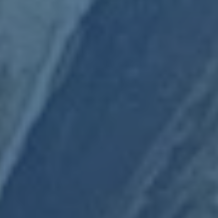
高强度 新环境”的特征，球队名单技巧可概括为几条可操
作原则 其一 以清晰战术路线为前提进行名单反推，拒绝
无体系的“凑星阵”。其二 在守门员 后卫 中场 前锋四条线
中做好功能分层和类型配比，确保每一类战术需求都有对
应人选。其三 合理利用多面手释放名额，在26人框架内
支持多套阵型切换。其四 借助数据分析精准锁定适配风格
的球员，同时避免被单一数据误导。其五 在年龄与经验结
构上呈金字塔分布，以核心老将带动黄金年龄与新生代，
并考虑到赛程与转场对体能的挑战。其六 将心理素质、更
衣室角色与环境适应力纳入隐性评估维度，为漫长世界杯
周期扫清潜在隐患。
分享至